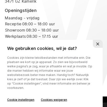
3471 GZ Kamerik
Openingstijden
Maandag - vrijdag
Receptie
08:00 – 18:00 uur
Showroom
08:30 – 18:00 uur
Werkplaats
08:30 – 17:15 uur
Zaterdag
Receptie
09:00 – 16:00 uur
We gebruiken cookies, wil je dat?
Showroom
09:00 – 16:00 uur
Cookies zijn kleine tekstbestanden met informatie erin. Die
Werkplaats
09:00 – 12:00 uur
plaatsen we kort op je apparaat. Zo zien we bijvoorbeeld
welke pagina’s je zag, waar je afhaakte en wat je invulde. Op
die manier hebben wij informatie waar we jouw
Privacy policy
websitebezoek beter mee maken. Handig toch? Natuurlijk
kies je zelf of je dat toestaat. Daar zijn we eerlijk over. Klik
op “Cookie instellingen”, vind meer informatie en beheer je
voorkeuren.
Cookie instellingen
Cookies weigeren