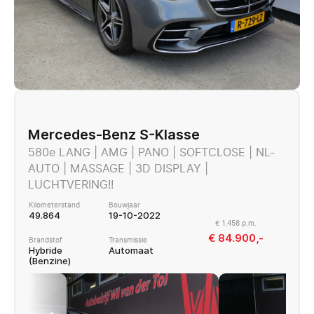
Mercedes-Benz S-Klasse
580e LANG | AMG | PANO | SOFTCLOSE | NL-
AUTO | MASSAGE | 3D DISPLAY |
LUCHTVERING!!
Kilometerstand
Bouwjaar
49.864
19-10-2022
€ 1.456 p.m.
€ 84.900,-
Brandstof
Transmissie
Hybride
Automaat
(Benzine)