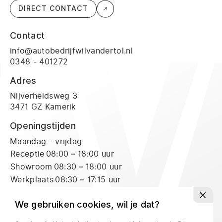
DIRECT CONTACT
Contact
info@autobedrijfwilvandertol.nl
0348 - 401272
Adres
Nijverheidsweg 3
3471 GZ Kamerik
Openingstijden
Maandag - vrijdag
Receptie
08:00 – 18:00 uur
Showroom
08:30 – 18:00 uur
Werkplaats
08:30 – 17:15 uur
Zaterdag
Receptie
09:00 – 16:00 uur
We gebruiken cookies, wil je dat?
Showroom
09:00 – 16:00 uur