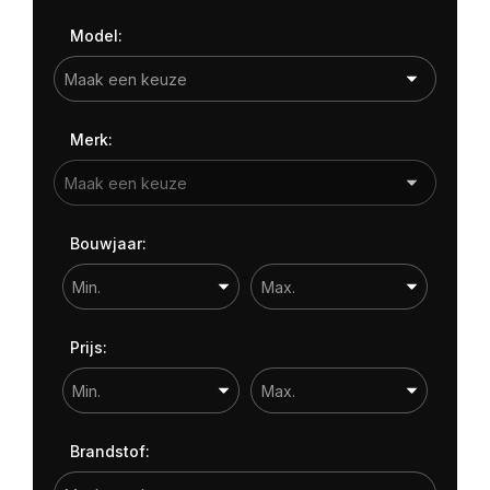
Kleur
Model:
Carrosserie
Prijs (€)
Merk:
-
Kilometerstand
Bouwjaar:
-
Bouwjaar
Prijs:
-
Sorteren op
Brandstof: