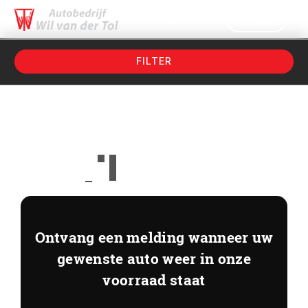
MENU
CONTACT
Filters
FILTER
Voertuigsoort
Merk
Merk
Eén moment graag...
Model
Model
Brandstof
Ontvang een melding wanneer uw
gewenste auto weer in onze
Transmissie
voorraad staat
Kleur