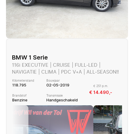
BMW 1 Serie
116i EXECUTIVE | CRUISE | FULL-LED |
NAVIGATIE | CLIMA | PDC V+A | ALL-SEASON!!
Kilometerstand
Bouwjaar
118.795
02-05-2019
€ 251 p.m.
€ 14.490,-
Brandstof
Transmissie
Benzine
Handgeschakeld