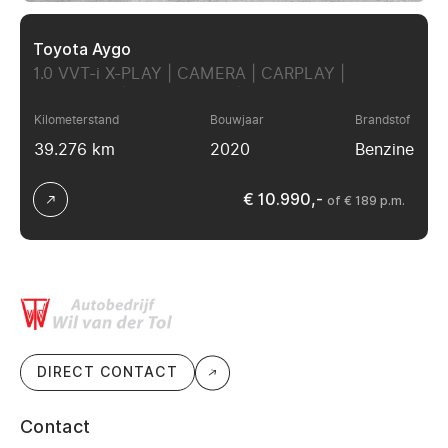
Toyota Aygo
1.0 VVT-i X-PLAY | CAMERA | CARPLAY |
NAVIGATIE | ALL-SEASON | APK 03-2027!!
Kilometerstand
Bouwjaar
Brandstof
39.276 km
2020
Benzine
€ 10.990,-
of € 189 p.m.
DIRECT CONTACT
Contact