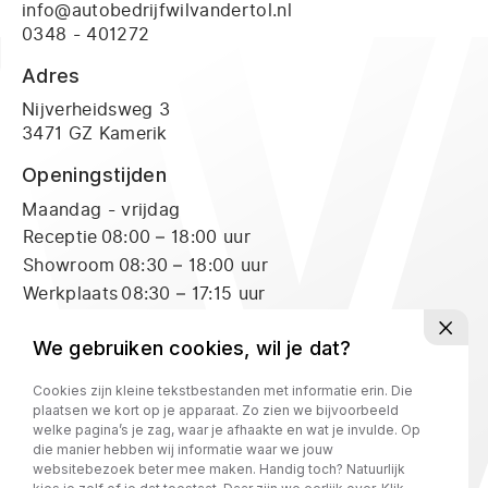
info@autobedrijfwilvandertol.nl
0348 - 401272
Adres
Nijverheidsweg 3
3471 GZ Kamerik
Openingstijden
Maandag - vrijdag
Receptie
08:00 – 18:00 uur
Showroom
08:30 – 18:00 uur
Werkplaats
08:30 – 17:15 uur
Zaterdag
Receptie
09:00 – 16:00 uur
We gebruiken cookies, wil je dat?
Showroom
09:00 – 16:00 uur
Cookies zijn kleine tekstbestanden met informatie erin. Die
Werkplaats
09:00 – 12:00 uur
plaatsen we kort op je apparaat. Zo zien we bijvoorbeeld
welke pagina’s je zag, waar je afhaakte en wat je invulde. Op
die manier hebben wij informatie waar we jouw
Privacy policy
websitebezoek beter mee maken. Handig toch? Natuurlijk