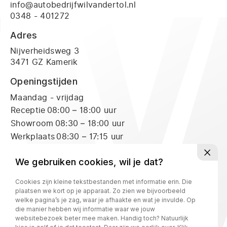
info@autobedrijfwilvandertol.nl
0348 - 401272
Adres
Nijverheidsweg 3
3471 GZ Kamerik
Openingstijden
Maandag - vrijdag
Receptie
08:00 – 18:00 uur
Showroom
08:30 – 18:00 uur
Werkplaats
08:30 – 17:15 uur
Zaterdag
Receptie
09:00 – 16:00 uur
We gebruiken cookies, wil je dat?
Showroom
09:00 – 16:00 uur
Cookies zijn kleine tekstbestanden met informatie erin. Die
Werkplaats
09:00 – 12:00 uur
plaatsen we kort op je apparaat. Zo zien we bijvoorbeeld
welke pagina’s je zag, waar je afhaakte en wat je invulde. Op
die manier hebben wij informatie waar we jouw
Privacy policy
websitebezoek beter mee maken. Handig toch? Natuurlijk