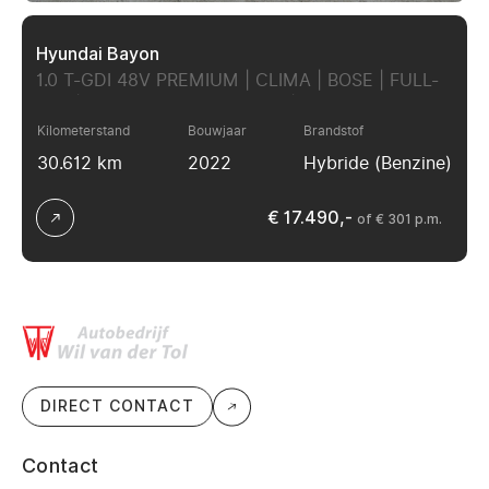
Hyundai Bayon
1.0 T-GDI 48V PREMIUM | CLIMA | BOSE | FULL-
LED | BREEDBEELD CARPLAY | CAMERA!!
Kilometerstand
Bouwjaar
Brandstof
30.612 km
2022
Hybride (Benzine)
€ 17.490,-
of € 301 p.m.
DIRECT CONTACT
Contact