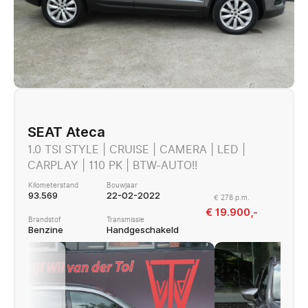
SEAT Ateca
1.0 TSI STYLE | CRUISE | CAMERA | LED |
CARPLAY | 110 PK | BTW-AUTO!!
Kilometerstand
Bouwjaar
93.569
22-02-2022
€ 278 p.m.
€ 19.900,-
Brandstof
Transmissie
Benzine
Handgeschakeld