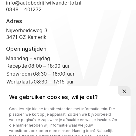
info@autobedrijfwilvandertol.nl
0348 - 401272
Adres
Nijverheidsweg 3
3471 GZ Kamerik
Openingstijden
Maandag - vrijdag
Receptie
08:00 – 18:00 uur
Showroom
08:30 – 18:00 uur
Werkplaats
08:30 – 17:15 uur
Zaterdag
Receptie
09:00 – 16:00 uur
We gebruiken cookies, wil je dat?
Showroom
09:00 – 16:00 uur
Cookies zijn kleine tekstbestanden met informatie erin. Die
Werkplaats
09:00 – 12:00 uur
plaatsen we kort op je apparaat. Zo zien we bijvoorbeeld
welke pagina’s je zag, waar je afhaakte en wat je invulde. Op
die manier hebben wij informatie waar we jouw
Privacy policy
websitebezoek beter mee maken. Handig toch? Natuurlijk