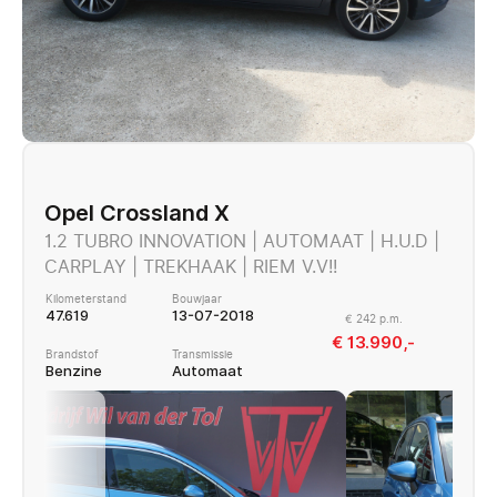
Opel Crossland X
1.2 TUBRO INNOVATION | AUTOMAAT | H.U.D |
CARPLAY | TREKHAAK | RIEM V.V!!
Kilometerstand
Bouwjaar
47.619
13-07-2018
€ 242 p.m.
€ 13.990,-
Brandstof
Transmissie
Benzine
Automaat