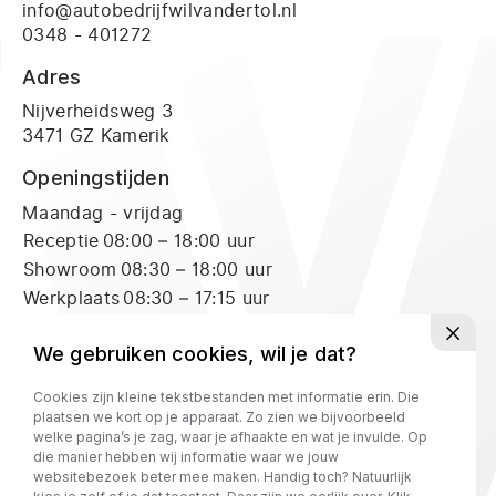
info@autobedrijfwilvandertol.nl
0348 - 401272
Adres
Nijverheidsweg 3
3471 GZ Kamerik
Openingstijden
Maandag - vrijdag
Receptie
08:00 – 18:00 uur
Showroom
08:30 – 18:00 uur
Werkplaats
08:30 – 17:15 uur
Zaterdag
Receptie
09:00 – 16:00 uur
We gebruiken cookies, wil je dat?
Showroom
09:00 – 16:00 uur
Cookies zijn kleine tekstbestanden met informatie erin. Die
Werkplaats
09:00 – 12:00 uur
plaatsen we kort op je apparaat. Zo zien we bijvoorbeeld
welke pagina’s je zag, waar je afhaakte en wat je invulde. Op
die manier hebben wij informatie waar we jouw
Privacy policy
websitebezoek beter mee maken. Handig toch? Natuurlijk