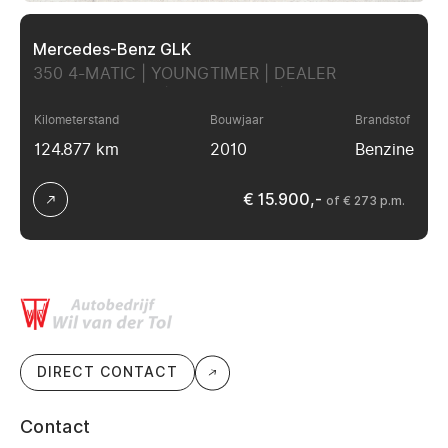
Mercedes-Benz GLK
350 4-MATIC | YOUNGTIMER | DEALER
ONDERHOUDEN | ALL-SEASON | NIEUWE APK!!
Kilometerstand
Bouwjaar
Brandstof
124.877 km
2010
Benzine
€ 15.900,-
of € 273 p.m.
DIRECT CONTACT
Contact